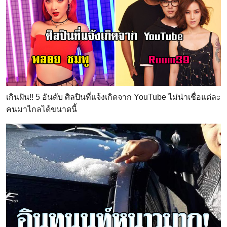
เกินฝัน!! 5 อันดับ ศิลปินที่แจ้งเกิดจาก YouTube ไม่น่าเชื่อแต่ละ
คนมาไกลได้ขนาดนี้