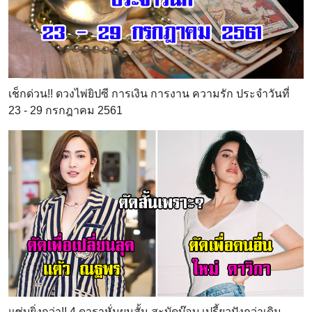
เช็กด่วน!! ดวงไพ่ยิปซี การเงิน การงาน ความรัก ประจำวันที่
23 - 29 กรกฎาคม 2561
แซ่บยิ่งกว่า!! 4 ดาราหั่นผมสั้น สะบัดบ๊อบ เปรี้ยวปังกว่าเดิม