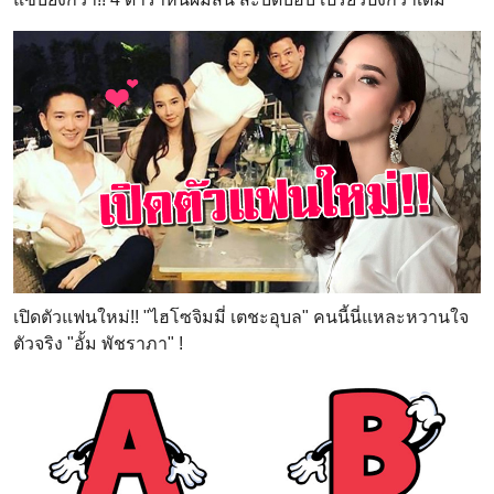
เปิดตัวแฟนใหม่!! "ไฮโซจิมมี่ เตชะอุบล" คนนี้นี่แหละหวานใจ
ตัวจริง "อั้ม พัชราภา" !