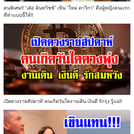
คนพิเศษ!! "เต๋อ ฉันทวิชช์" เขิน "ใหม่ ดาวิกา" คือผู้หญิงคนแรก
ที่ทำแบบนี้ให้!!
เปิดดวงรายสัปดาห์! คนเกิดวันใดงานเดิน เงินดี รักรุ่ง รู้แน่!!