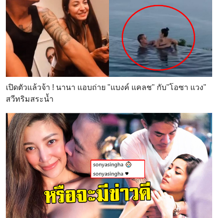
เปิดตัวแล้วจ้า ! นานา แอบถ่าย "แบงค์ แคลช" กับ"โอซา แวง"
สวีทริมสระน้ำ