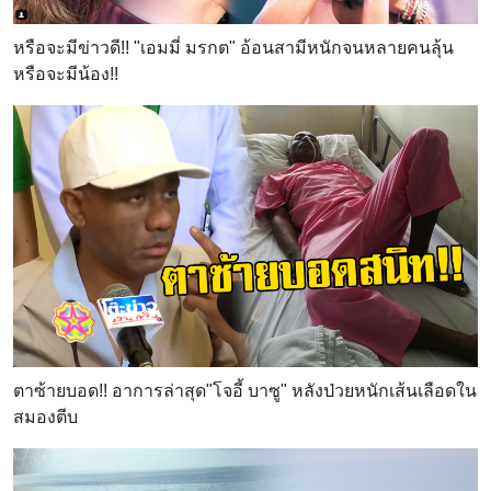
หรือจะมีข่าวดี!! "เอมมี่ มรกต" อ้อนสามีหนักจนหลายคนลุ้น
หรือจะมีน้อง!!
ตาซ้ายบอด!! อาการล่าสุด"โจอี้ บาซู" หลังป่วยหนักเส้นเลือดใน
สมองตีบ