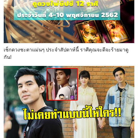
เช็กดวงชะตาแม่นๆ ประจำสัปดาห์นี้ ราศีคุณจะดีจะร้ายมาดู
กัน!