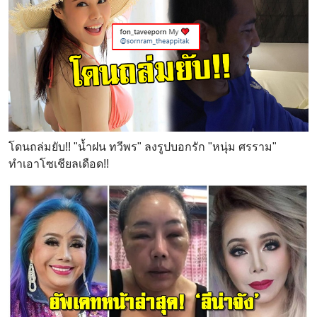
โดนถล่มยับ!! "น้ำฝน ทวีพร" ลงรูปบอกรัก "หนุ่ม ศรราม"
ทำเอาโซเชียลเดือด!!