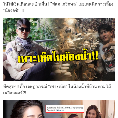
ให้ใช้เงินเดือนละ 2 หมื่น ! "ฟลุค เกริกพล" เผยเทคนิคการเลี้ยง
"น้องอชิ" !!!
พีคสุดๆ!! ติ๊ก เจษฎาภรณ์ "เพาะเห็ด" ในห้องน้ำที่บ้าน ตามวิถี
เนวิเกเตอร์?!