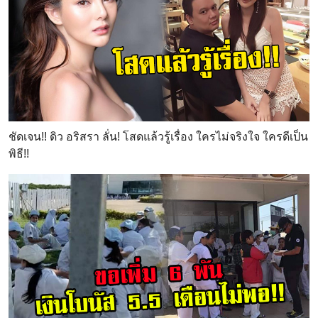
ชัดเจน!! ดิว อริสรา ลั่น! โสดแล้วรู้เรื่อง ใครไม่จริงใจ ใครดีเป็น
พิธี!!