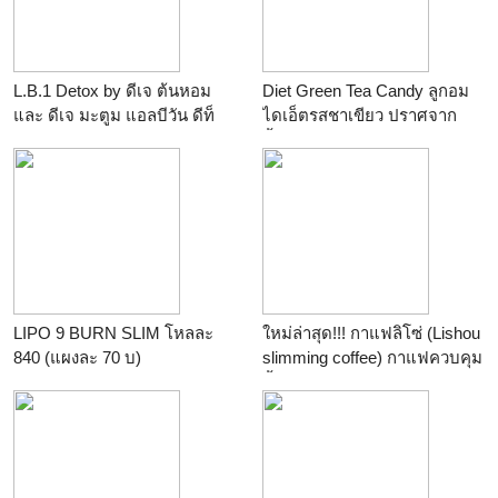
L.B.1 Detox by ดีเจ ต้นหอม
Diet Green Tea Candy ลูกอม
และ ดีเจ มะตูม แอลบีวัน ดีท็
ไดเอ็ตรสชาเขียว ปราศจาก
อกซ์
น้ำตาล ไม่ทำให้อ้วน ช่วย
ควบคุมน้ำหนัก ลดความอยาก
อาหาร ไฟเบอร์สูง
LIPO 9 BURN SLIM โหลละ
ใหม่ล่าสุด!!! กาแฟลิโซ่ (Lishou
840 (แผงละ 70 บ)
slimming coffee) กาแฟควบคุม
น้ำหนักของค่ายลิโซ่ กาแฟ
สมุนไพร 100% ที่เป็นที่นิยมกัน
มากในตอนนี้