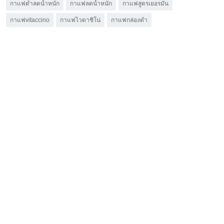
กาแฟดำลดน้ำหนัก
กาแฟลดน้ำหนัก
กาแฟสูตรเยอรมัน
กาแฟvitaccino
กาแฟไวตาชิโน่
กาแฟกล่องดำ