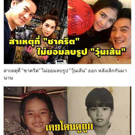
สาเหตุที่ "ชาคริต" ไม่ยอมลบรูป "วุ้นเส้น" ออก หลังเลิกกันมา
นาน