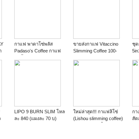
AY
กาแฟ พาดาโซ่พลัส
ขายส่งกาแฟ Vitaccino
ชุด
า
Padaso's Coffee กาแฟ
Slimming Coffee 100-
5in
AY
ลดน้ำหนัก
130บาท
สัด
ตะ
y
LIPO 9 BURN SLIM โหล
ใหม่ล่าสุด!!! กาแฟลิโซ่
กาง
ว
ละ 840 (แผงละ 70 บ)
(Lishou slimming coffee)
สัด
ให้
กาแฟควบคุมน้ำหนักของ
Vib
ัก
ค่ายลิโซ่ กาแฟสมุนไพร
ผลเ
100% ที่เป็นที่นิยมกันมาก