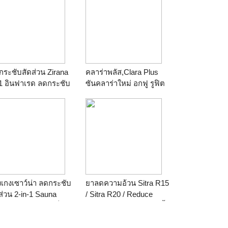
กระชับสัดส่วน Zirana
คลาร่าพลัส,Clara Plus
1 อินฟาเรด ลดกระชับ
ซันคลาร่าใหม่ อกฟู รูฟิต
ส่วน นาโน Bigger ไร้
080-1989328
ดข็บ
เกงเซาว์น่า ลดกระชับ
ยาลดความอ้วน Sitra R15
ส่วน 2-in-1 Sauna
/ Sitra R20 / Reduce
ro Pants ใช้ง่าย เห็น
15mg. / อาหารเสริมลดน้ำ
ร็วกว่า
หนัก