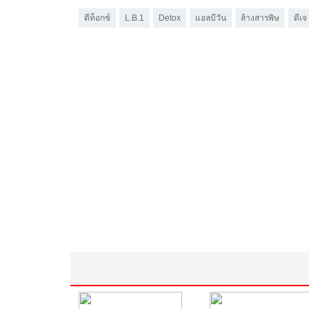
ดีท็อกซ์
L.B.1
Detox
แอลบีวัน
ล้างสารพิษ
ดีเจ