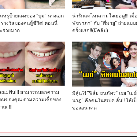
 รถหรูป้ายแดงของ "บูม" นางเอก
น่ารักแค่ไหนถามใจเธอดู!!! เมื่อ 
 รางวัลของคนสู้ชีวิต! ตอนนี้
พัชราภา" กับ "พี่มายู" ถ่ายแบบค
ะรวยมาก
ครั้งแรก!!(มีคลิป)
กษณะฟัน!!! สามารถบอกความ
มีลุ้น?! "ฟิล์ม ธนภัทร" เผย "เมย
วตนของคุณ ตามความเชื่อของ
นาฏ" คือคนในสเปค ลั่น!! ให้เป็น
าณ !!!
ของอนาคต