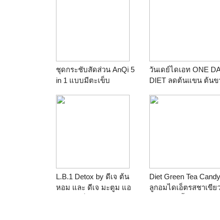
ชุดกระชับสัดส่วน AnQi 5
วันเดย์ไดเอท ONE D
in 1 แบบมีตะเข็บ
DIET ลดต้นแขน ต้นข
หน้าท้อง ขายดีใน EB
L.B.1 Detox by ดีเจ ต้น
Diet Green Tea Cand
หอม และ ดีเจ มะตูม แอ
ลูกอมไดเอ็ตรสชาเขีย
ลบีวัน ดีท็อกซ์
ปราศจากน้ำตาล ไม่ทำ
อ้วน ช่วยควบคุมน้ำหน
ลดความอยากอาหาร