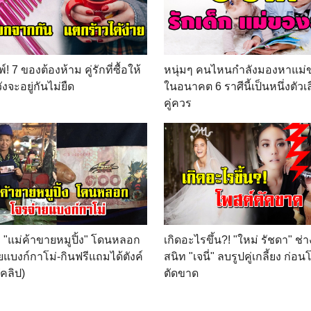
! 7 ของต้องห้าม คู่รักที่ซื้อให้
หนุ่มๆ คนไหนกำลังมองหาแม่
ังจะอยู่กันไม่ยืด
ในอนาคต 6 ราศีนี้เป็นหนึ่งตัวเล
คู่ควร
 "แม่ค้าขายหมูปิ้ง" โดนหลอก
เกิดอะไรขึ้น?! "ใหม่ รัชดา" ช
ยแบงก์กาโม่-กินฟรีแถมได้ตังค์
สนิท "เจนี่" ลบรูปคู่เกลี้ยง ก่อน
(คลิป)
ตัดขาด