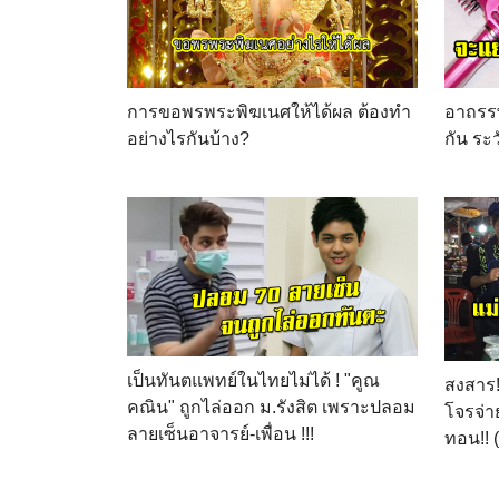
การขอพรพระพิฆเนศให้ได้ผล ต้องทำ
อาถรรพ์
อย่างไรกันบ้าง?
กัน ระว
เป็นทันตแพทย์ในไทยไม่ได้ ! "คูณ
สงสาร!
คณิน" ถูกไล่ออก ม.รังสิต เพราะปลอม
โจรจ่า
ลายเซ็นอาจารย์-เพื่อน !!!
ทอน!! 