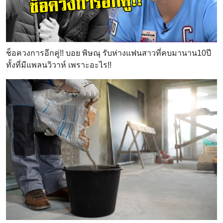
ช็อควงการอีกคู่!! บอย พิษณุ รับห่างแฟนสาวที่คบมานาน10ปี
ทั้งที่มีแพลนวิวาห์ เพราะอะไร!!