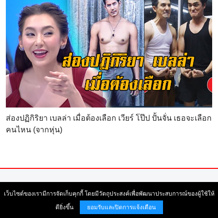
ส่องปฏิกิริยา เบลล่า เมื่อต้องเลือก เวียร์ โป๊ป ปั้นจั่น เธอจะเลือก
คนไหน (จากหุ่น)
© Copyright 2004-2026 All right reserved. สงวนลิขสิทธิ์ ตามพระ
เว็บไซต์ของเรามีการจัดเก็บคุกกี้ โดยมีวัตถุประสงค์เพื่อพัฒนาประสบการณ์ของผู้ใช้ให้
ราชบัญญัติลิขสิทธิ์ พ.ศ. 2537 |
ข้อตกลงและเงื่อนไขการใช้บริการ
เว็บไซต์
ดียิ่งขึ้น
ยอมรับและปิดการแจ้งเตือน