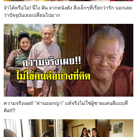
จำได้หรือไม่! นี่ไง ฝัน จากหนังดัง สิ่งเล็กๆที่เรียกว่ารัก บอกเลย
ว่าปัจจุบันเธอเปลี่ยนไปมาก
ความจริงเผย!! "ท่านออกญา" แท้จริงไม่ใช่ผู้ชายแสนดีแบบที่
คิด!!?