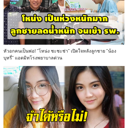
หัวอกคนเป็นพ่อ! "โหน่ง ชะชะช่า" เปิดใจหลังลูกชาย "น้อง
บุหรี่" แอดมิทโรงพยาบาลด่วน