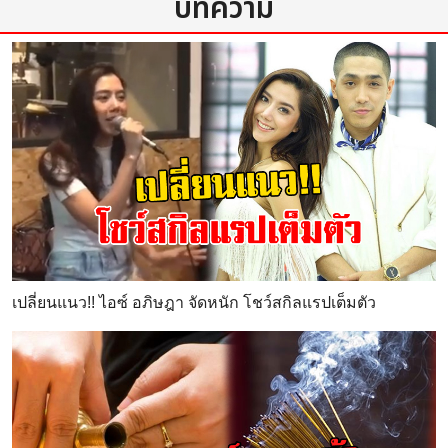
บทความ
เปลี่ยนแนว!! ไอซ์ อภิษฎา จัดหนัก โชว์สกิลแรปเต็มตัว