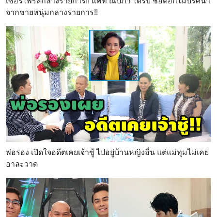
เซอร์ไพรส์กลางรายการ!! แพท ณปภา ได้รับ ช่อดอกไม้ปริศนา
จากชายหนุ่มกลางรายการ!!
พ่อรอง เปิดใจอดีตเคยเจ้าชู้ ไปอยู่บ้านหญิงอื่น แต่แม่ทุมไม่เคย
อาละวาด