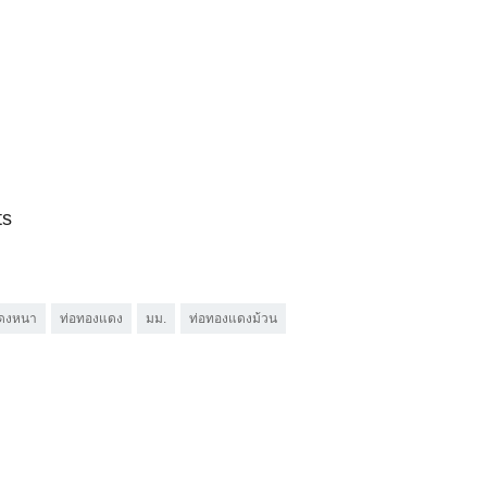
ts
แดงหนา
ท่อทองแดง
มม.
ท่อทองแดงม้วน