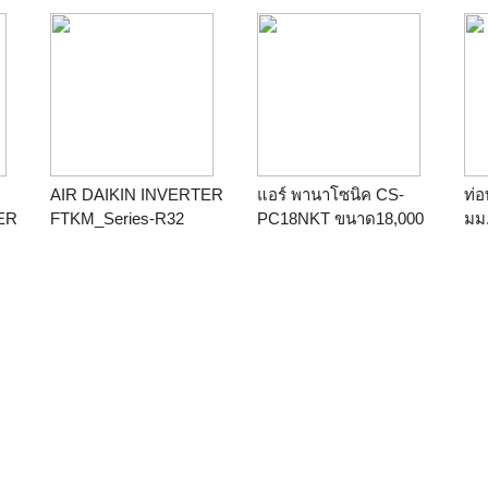
เครื่องปรับอากาศมือสอง
ทุกยี่ห้อ เครื่องใช้ไฟฟ้ามือ
สองทุกชนิด ให้ราคาสูง
ไม่กดราคาค่ะ063-
9174789 พลอย
AIR DAIKIN INVERTER
แอร์ พานาโซนิค CS-
ท่
ER
FTKM_Series-R32
PC18NKT ขนาด18,000
มม
BTU. ปิ 2017