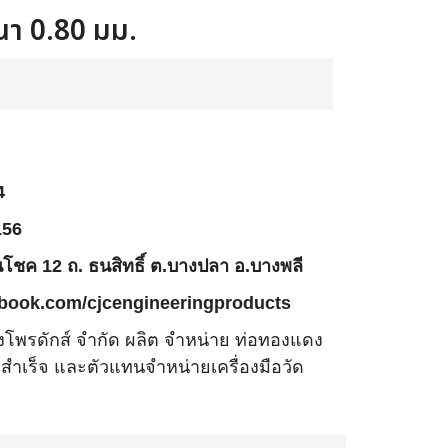
า 0.80 มม.
4
156
ตนโชค 12 ถ. ธนสิทธิ์ ต.บางปลา อ.บางพลี
book.com/cjcengineeringproducts
ยริ่งโพรดักส์ จำกัด ผลิต จำหน่าย ท่อทองแดง
ดสำเร็จ และตัวแทนจำหน่ายเครื่องมือวัด