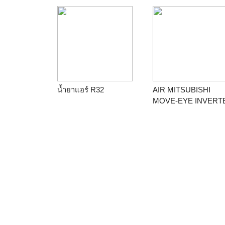
ทิศทางและรุ่นซ่อนในฝ้า
ต่อท่อลม น้ำยา R410A
น้ำยาแอร์ R32
AIR MITSUBISHI
MOVE-EYE INVERT
MSY-AW09VF