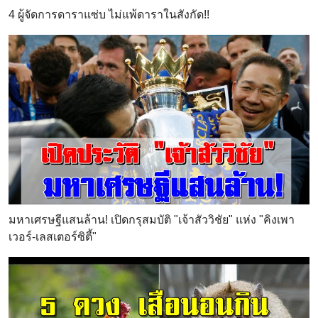
4 ผู้จัดการดาราแซ่บ ไม่แพ้ดาราในสังกัด!!
มหาเศรษฐีแสนล้าน! เปิดกรุสมบัติ "เจ้าสัววิชัย" แห่ง "คิงเพา
เวอร์-เลสเตอร์ซิตี้"