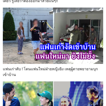
เดียว รู้เลยว่าต้องออกมาสวยแน่ๆ!!
แฟนเก่าดับ ! โดนแฟนใหม่ฝ่ายหญิงยิง เหตุผู้ตายพยายามบุก
เข้าบ้าน