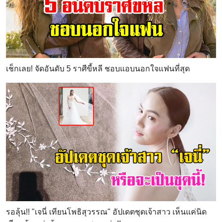
เช็กเลย! จัดอันดับ 5 ราศีขี้หลี ชอบแอบนอกใจแฟนที่สุด
รอลุ้น!! "เจนี่ เทียนโพธิสุวรรณ" อัปเดตชุดเจ้าสาว เห็นแค่นิด