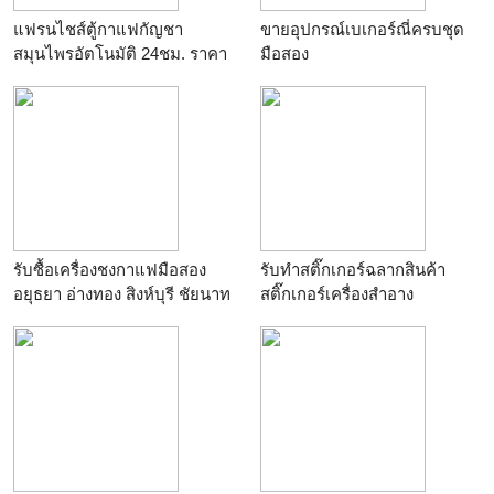
แฟรนไชส์ตู้กาแฟกัญชา
ขายอุปกรณ์เบเกอร์ณี่ครบชุด
สมุนไพรอัตโนมัติ 24ชม. ราคา
มือสอง
20 บาท
รับซื้อเครื่องชงกาแฟมือสอง
รับทำสติ๊กเกอร์ฉลากสินค้า
อยุธยา อ่างทอง สิงห์บุรี ชัยนาท
สติ๊กเกอร์เครื่องสำอาง
นครสวรรค์ พิจิตร พิษณุโลก
อุตรดิตถ์ แพร่ น่าน
กำแพงเพชร สุโขทัย อุทัยธานี