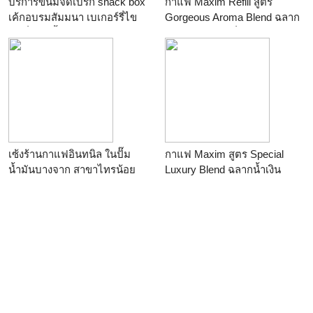
บริการขนมจัดเบรก snack box
กาแฟ Maxim Refill สูตร
เค้กอบรมสัมมนา เบเกอร์รี่ไข
Gorgeous Aroma Blend ฉลาก
มันต่ำ คุกกี้โฮมเมด สำหรับทุก
แดง (80g) ให้กลิ่นหอมกรุ่น
โอกาสค่ะ
รสชาตินุ่มนวลเหมือนกาแฟคั่ว
สด รสอร่อย
เซ้งร้านกาแฟอินทนิล ในปั๊ม
กาแฟ Maxim สูตร Special
น้ำมันบางจาก สาขาไทรน้อย
Luxury Blend ฉลากน้ำเงิน
(80g) รสชาตเข้มข้น ถูกใจ
สำหรับคนชอบกาแฟรสเข้ม
หอมอร่อยจนวางไม่ลง