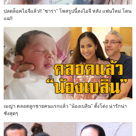
ปลดล็อคไอจีแล้ว!! "ซาร่า" โพสรูปนี้ลงไอจี หลัง แฟนใหม่ โดน
แฉ!!
เมญ่า คลอดลูกชายคนแรกแล้ว "น้องเบลิน" ดั้งโด่ง น่ารักน่า
ชังสุดๆ