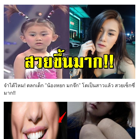
จำได้ไหม! ตลกเด็ก "น้องหยก มกจ๊ก" โตเป็นสาวแล้ว สวยเซ็กซี่
มาก!!