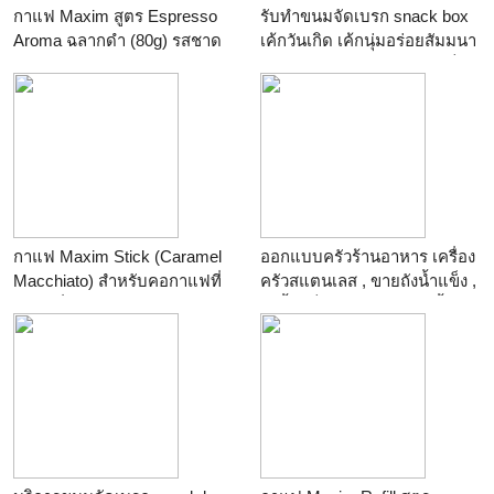
กาแฟ Maxim สูตร Espresso
รับทำขนมจัดเบรก snack box
Aroma ฉลากดำ (80g) รสชาด
เค้กวันเกิด เค้กนุ่มอร่อยสัมมนา
เข้มข้นของเอสเพรสโซ่ รสเข้ม
คัพเค้ก กลีบลำดวน คอนเฟล็ก
สำหรับคอกาแฟค่ะ
คาราเมล เบเกอรี่ไขมันต่ำ
หวานกำลังดี
กาแฟ Maxim Stick (Caramel
ออกแบบครัวร้านอาหาร เครื่อง
Macchiato) สำหรับคอกาแฟที่
ครัวสแตนเลส , ขายถังน้ำแข็ง ,
ชอบกลิ่นหอมของคาราเมล วา
ถังน้ำแข็ง ร้านกาแฟ , ถังน้ำ
นิลลา และนม รสชาตหอม
แข็งสแตนเลส
หวานกลมกล่อม