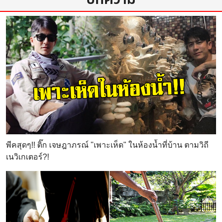
พีคสุดๆ!! ติ๊ก เจษฎาภรณ์ "เพาะเห็ด" ในห้องน้ำที่บ้าน ตามวิถี
เนวิเกเตอร์?!