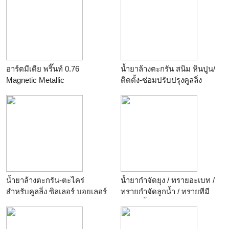
อาร์ตมีเดีย พริ๊นท์ 0.76
น้ำยาล้างตะกรัน สนิม หินปูน/
Magnetic Metallic
ติดตั้ง-ซ่อมปรับปรุงคูลลิ่ง
ทาวเวอร์
น้ำยาล้างตะกรัน-ตะไคร่
น้ำยากำจัดยุง / ทรายอะเบท /
สำหรับคูลลิ่ง ซิลเลอร์ บอยเลอร์
ทรายกำจัดลูกน้ำ / ทรายทีมี
ฟอส / น้ำยาพ่นหมอกควัน
ติดต่อ 086-519-3144