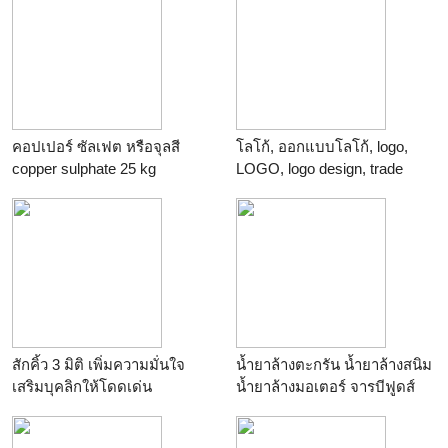
คอปเปอร์ ซัลเฟต หรือจุลสี
โลโก้, ออกแบบโลโก้, logo,
copper sulphate 25 kg
LOGO, logo design, trade
mark, brand, branding,
stationery, design ราคาถูก
สักคิ้ว 3 มิติ เพิ่มความมั่นใจ
น้ำยาล้างตะกรัน น้ำยาล้างสนิม
เสริมบุคลิกให้โดดเด่น
น้ำยาล้างมอเตอร์ จารบีฟูดส์
เกรด