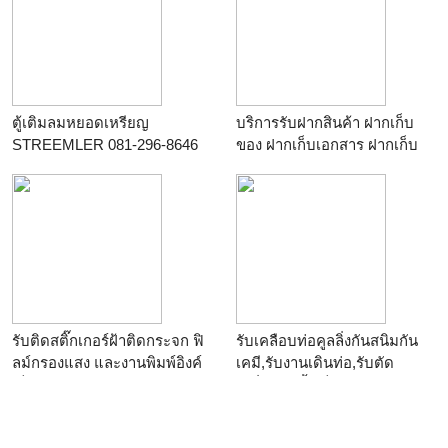
ตู้เติมลมหยอดเหรียญ
บริการรับฝากสินค้า ฝากเก็บ
STREEMLER 081-296-8646
ของ ฝากเก็บเอกสาร ฝากเก็บ
เฟอร์นิเจอร์ ให้เช่าตู้
คอนเทนเนอร์เก็บสินค้า
โทร.089-9115286
รับติดสติ๊กเกอร์ฝ้าติดกระจก ฟิ
รับเคลือบท่อคูลลิ่งกันสนิมกัน
ลม์กรองแสง และงานพิมพ์อิงค์
เคมี,รับงานเดินท่อ,รับตัด
เจ็ท
เปลี่ยนท่อน้ำเย็น