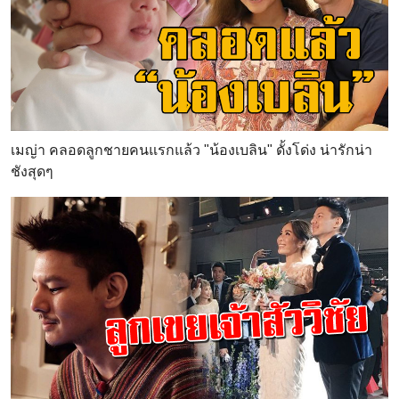
เมญ่า คลอดลูกชายคนแรกแล้ว "น้องเบลิน" ดั้งโด่ง น่ารักน่า
ชังสุดๆ