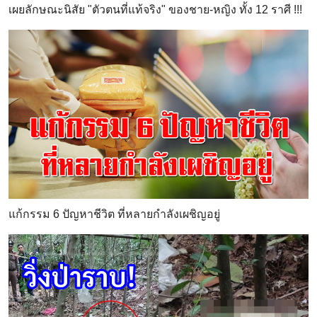
เผยลักษณะนิสัย "ตัวตนที่แท้จริง" ของชาย-หญิง ทั้ง 12 ราศี !!!
แก้กรรม 6 ปัญหาชีวิต ที่หลายกำลังเผชิญอยู่