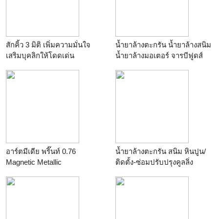
สักคิ้ว 3 มิติ เพิ่มความมั่นใจ
น้ำยาล้างตะกรัน น้ำยาล้างสนิม
เสริมบุคลิกให้โดดเด่น
น้ำยาล้างมอเตอร์ จารบีฟูดส์
เกรด
อาร์ตมีเดีย พริ๊นท์ 0.76
น้ำยาล้างตะกรัน สนิม หินปูน/
Magnetic Metallic
ติดตั้ง-ซ่อมปรับปรุงคูลลิ่ง
ทาวเวอร์