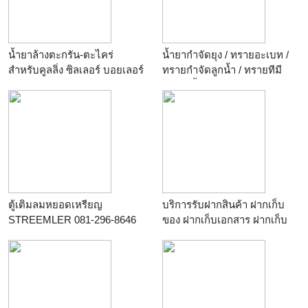
น้ำยาล้างตะกรัน-ตะไคร่
น้ำยากำจัดยุง / ทรายอะเบท /
สำหรับคูลลิ่ง ซิลเลอร์ บอยเลอร์
ทรายกำจัดลูกน้ำ / ทรายทีมี
ฟอส / น้ำยาพ่นหมอกควัน
ติดต่อ 086-519-3144
ตู้เติมลมหยอดเหรียญ
บริการรับฝากสินค้า ฝากเก็บ
STREEMLER 081-296-8646
ของ ฝากเก็บเอกสาร ฝากเก็บ
เฟอร์นิเจอร์ ให้เช่าตู้
คอนเทนเนอร์เก็บสินค้า
โทร.089-9115286