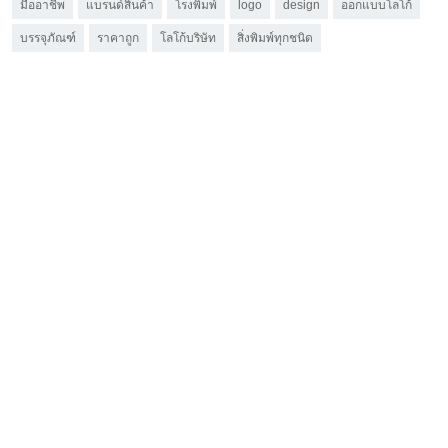
มืออาชีพ
แบรนด์สินค้า
โรงพิมพ์
logo
design
ออกแบบโลโก้
บรรจุภัณฑ์
ราคาถูก
โลโก้บริษัท
สิ่งพิมพ์ทุกชนิด