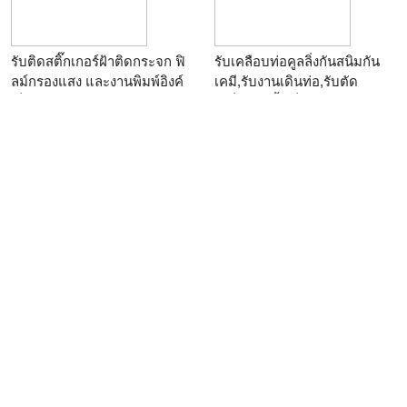
รับติดสติ๊กเกอร์ฝ้าติดกระจก ฟิ
รับเคลือบท่อคูลลิ่งกันสนิมกัน
ลม์กรองแสง และงานพิมพ์อิงค์
เคมี,รับงานเดินท่อ,รับตัด
เจ็ท
เปลี่ยนท่อน้ำเย็น