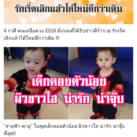
4 ราศี คนเหนือดวง 2018 มีเกณฑ์ได้รับข่าวดีร่ำรวย รักเริ่ด
เลิกแล้วได้ใหม่ดีกว่าเดิม !!!
"สายฟ้า-พายุ" ในชุดเด็กดอยตัวน้อย ผิวขาวใส น่ารัก น่าจุ๊บ
ที่สุด!!