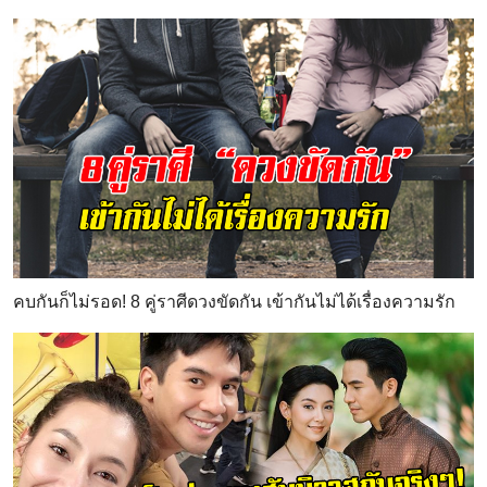
คบกันก็ไม่รอด! 8 คู่ราศีดวงขัดกัน เข้ากันไม่ได้เรื่องความรัก