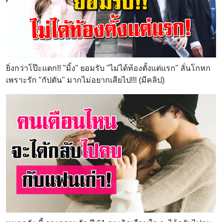
ยิ่งกว่าโป๊ะแตก!! "มิ้ง" ยอมรับ "ไม่ได้ท้องตั้งแต่แรก" ลั่นโกหก
เพราะรัก "กัปตัน" มากไม่อยากเสียไป!!! (มีคลิป)