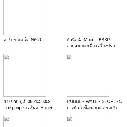
ขัดเงา สูตรครีม ใช้ได้กับโลหะ
ทุกชนิด เช่น สแตนเลส ทอง
เหลือง ทองแดง อลูมิเนียม
ทำให้ผิวโลหะที่ขัดแล้วดูใส เงา
วาว ช่วยป้องกันสนิม
คาร์บอนแบล็ก N660
หัวฉีดน้ำ Model : BBXP
ออกแบบมาเพื่อ เครื่องปรับ
อากาศ และยังช่วย ประหยัด
พลังงาน ได้ถึง 20%!!
ฝ่ายขาย ปูเป้ 0864099062
RUBBER WATER STOPแผ่น
Line:poupelps สินค้าEpigen
ยางกันน้ำซึมรอยต่อคอนกรีต
Fc3 อีพ็อกซี่ เซรามิคคิมโพสิท
ป้องกันน้ำซึมผ่านงานก่อสร้าง
สามารถใช้เป็นกาวซ่อมฉุกเฉิน
ทั่วไป เช่น เขื่อน ฝาย ประตูปิด
ติดได้ทุกพื้นผิววัสดุ ผสมเส้นใบ
เปิดน้ำ คลองส่งน้ำ สระว่ายน้ำ