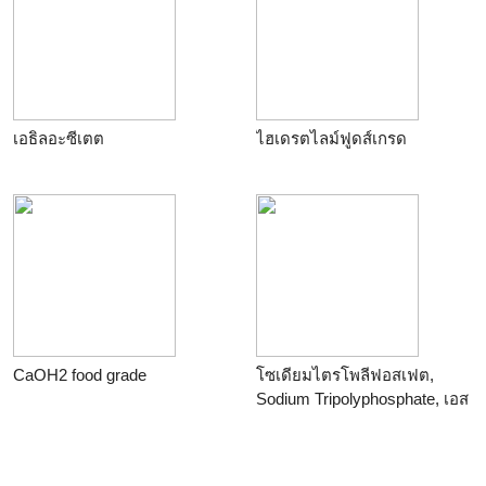
ไฟเบอร์กลาส ซ่อมงานเสียหาย
และอื่นๆ
ฉุกเฉิน ที่เปียกชื้น แห้งเร้ว แรง
ยึดเกาะสูง ทน120 oC
เอธิลอะซีเตต
ไฮเดรตไลม์ฟูดส์เกรด
CaOH2 food grade
โซเดียมไตรโพลีฟอสเฟต,
Sodium Tripolyphosphate, เอส
ทีพีพี, STPP, STP food grade,
CAS Number 7758294