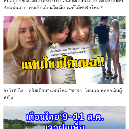
หมอดูดัง ชี้ ดวงความรัก ปี 61 คนเกิดเดือนใด จะได้กลับไปคบ
กับแฟนเก่า , คนเกิดเดือนใด มีเกณฑ์ได้พบรักใหม่ !!!
อะไรยังไง!! "คริสเตียน" แฟนใหม่ "ซาร่า" โดนแฉ หลอกเงินผู้
หญิง