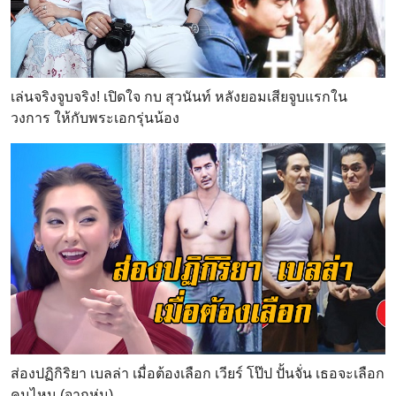
เล่นจริงจูบจริง! เปิดใจ กบ สุวนันท์ หลังยอมเสียจูบแรกใน
วงการ ให้กับพระเอกรุ่นน้อง
ส่องปฏิกิริยา เบลล่า เมื่อต้องเลือก เวียร์ โป๊ป ปั้นจั่น เธอจะเลือก
คนไหน (จากหุ่น)