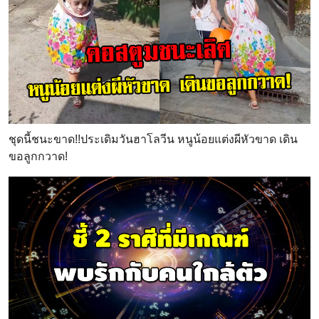
ชุดนี้ชนะขาด!!ประเดิมวันฮาโลวีน หนูน้อยแต่งผีหัวขาด เดิน
ขอลูกกวาด!