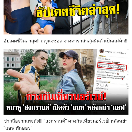
อัปเดตชีวิตล่าสุด!! กุญแจซอล จางดาราล่าสุดผันตัวเป็นแม่ค้า!!
ข่าวลือจากเพจดัง!!! "สงกรานต์" ควงกันเที่ยวนอร์เวย์! หลังหย่า
"แอฟ ทักษอร"