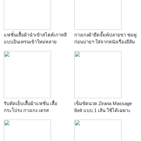
แฟชั่่นเสื้อผ้านำเข้าสไตค์เกาหลี
กางเกงผ้ายืดจั๊มพ์ปลายขา ชมพู่
แบบอินเทรนเข้าใหม่หลาย
ก่อนบ่ายฯ ใส่จากหนังเรื่องอีส้ม
รายการในราคาถูกสุดๆ
สมหวังชะชะช่า ค่ายพระนครฟิ
ลม์
รับตัดเย็บเสื้อผ้าแฟชั่น เสื้อ
เข็มขัดนวด Zirana Massage
กระโปรง กางเกง เดรส
Belt แบบ 1 เส้น ใช้ได้เฉพาะ
เอว เพื่อเอวกระชับ