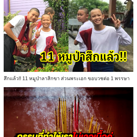
สึกแล้ว!! 11 หมูป่าลาสิกขา ส่วนพระเอก ขอบวชต่อ 1 พรรษา