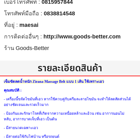
เบอร์โทรศัพท์ :
0815957844
โทรศัพท์มือถือ :
0838814548
ที่อยู่ :
maesai
การติดต่ออื่นๆ :
http://www.goods-better.com
ร้าน
Goods-Better
รายละเอียดสินค้า
เข็มขัดลดน้ำหนัก
Zirana Massage Belt
แบบ
1
เส้น ใช้เพราะเอว
คุณสมบัติ
:
-
เครื่องนี้ขจัดไขมันที่เอว หากใช้ควบคู่กับครีมละลายไขมัน
จะทำให้ลดสัดส่วนได้
อย่างชัดเจนและรวดเร็วมาก
-
ป้องกันและรักษาโรคที่เกิดจากความเหนื่อยหล้าและอ้วน เช่น อาการนอนไม่
หลับ
,
อาการบาดเจ็บที่เอว เป็นต้น
-
มีสายนวดเฉพาะเอว
-
มีสายต่อใช้กับไฟบ้าน หรือรถยนต์