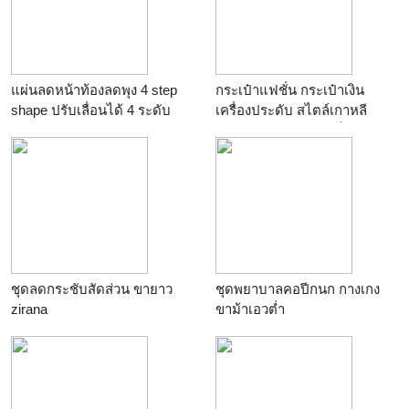
แผ่นลดหน้าท้องลดพุง 4 step
กระเป๋าแฟชั่น กระเป๋าเงิน
shape ปรับเลื่อนได้ 4 ระดับ
เครื่องประดับ สไตล์เกาหลี
ฮ่องกง สินค้าอัพเดตเป็นประจำ
นับ 1000 รายการ อินเทรนด์
ก่อนใครคะ
ชุดลดกระชับสัดส่วน ขายาว
ชุดพยาบาลคอปีกนก กางเกง
zirana
ขาม้าเอวต่ำ