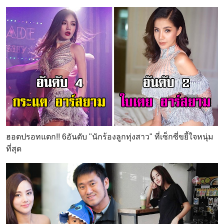
ฮอตปรอทแตก!! 6อันดับ "นักร้องลูกทุ่งสาว" ที่เซ็กซี่ขยี้ใจหนุ่ม
ที่สุด