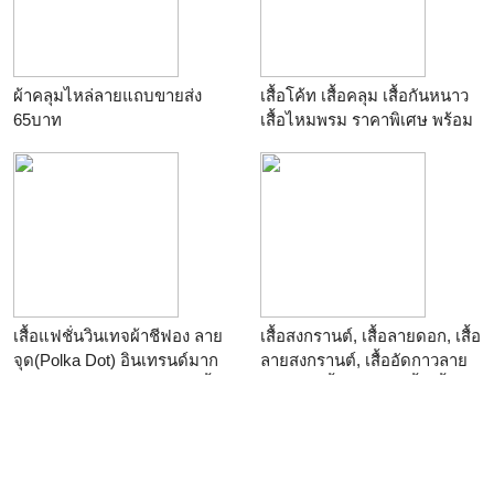
ผ้าคลุมไหล่ลายแถบขายส่ง
เสื้อโค้ท เสื้อคลุม เสื้อกันหนาว
65บาท
เสื้อไหมพรม ราคาพิเศษ พร้อม
ส่ง
เสื้อแฟชั่นวินเทจผ้าชีฟอง ลาย
เสื้อสงกรานต์, เสื้อลายดอก, เสื้อ
จุด(Polka Dot) อินเทรนด์มาก
ลายสงกรานต์, เสื้ออัดกาวลาย
มาก อก42" แขนยาว22.5" เสื้อ
ดอกไม้, เสื้อซับกาว, เสื้อเชิ้ต
ยาว26"
ลายดอกที่เชิงชายเสื้อ, เสื้อ
สงกรานต์, เสื้อเชิ้ตลายดอ