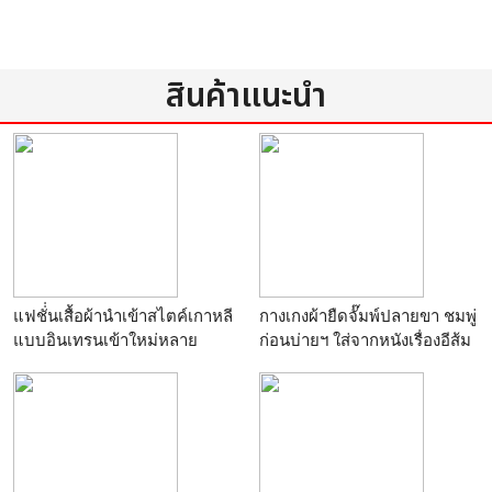
สินค้าแนะนำ
แฟชั่่นเสื้อผ้านำเข้าสไตค์เกาหลี
กางเกงผ้ายืดจั๊มพ์ปลายขา ชมพู่
แบบอินเทรนเข้าใหม่หลาย
ก่อนบ่ายฯ ใส่จากหนังเรื่องอีส้ม
รายการในราคาถูกสุดๆ
สมหวังชะชะช่า ค่ายพระนครฟิ
ลม์