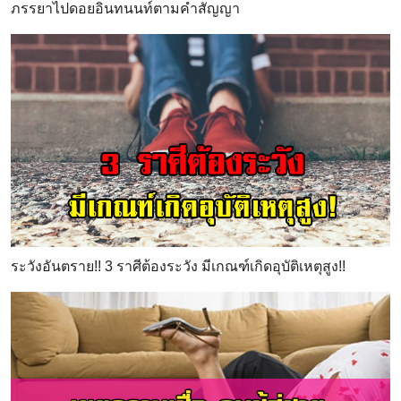
ภรรยาไปดอยอินทนนท์ตามคำสัญญา
ระวังอันตราย!! 3 ราศีต้องระวัง มีเกณฑ์เกิดอุบัติเหตุสูง!!