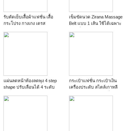
รับตัดเย็บเสื้อผ้าแฟชั่น เสื้อ
เข็มขัดนวด Zirana Massage
กระโปรง กางเกง เดรส
Belt แบบ 1 เส้น ใช้ได้เฉพาะ
เอว เพื่อเอวกระชับ
แผ่นลดหน้าท้องลดพุง 4 step
กระเป๋าแฟชั่น กระเป๋าเงิน
shape ปรับเลื่อนได้ 4 ระดับ
เครื่องประดับ สไตล์เกาหลี
ฮ่องกง สินค้าอัพเดตเป็นประจำ
นับ 1000 รายการ อินเทรนด์
ก่อนใครคะ