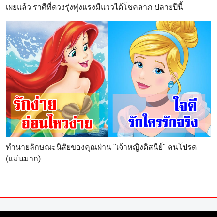
เผยแล้ว ราศีที่ดวงรุ่งพุ่งแรงมีแววได้โชคลาภ ปลายปีนี้
ทำนายลักษณะนิสัยของคุณผ่าน "เจ้าหญิงดิสนีย์" คนโปรด
(แม่นมาก)
© Copyright 2004-2026 All right reserved. สงวนลิขสิทธิ์ ตามพระ