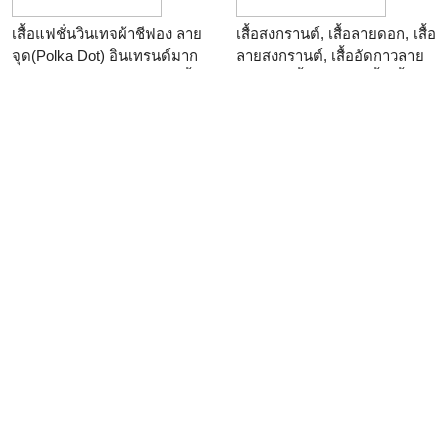
เสื้อแฟชั่นวินเทจผ้าชีฟอง ลาย
เสื้อสงกรานต์, เสื้อลายดอก, เสื้อ
จุด(Polka Dot) อินเทรนด์มาก
ลายสงกรานต์, เสื้ออัดกาวลาย
มาก อก42" แขนยาว22.5" เสื้อ
ดอกไม้, เสื้อซับกาว, เสื้อเชิ้ต
ยาว26"
ลายดอกที่เชิงชายเสื้อ, เสื้อ
สงกรานต์, เสื้อเชิ้ตลายดอ