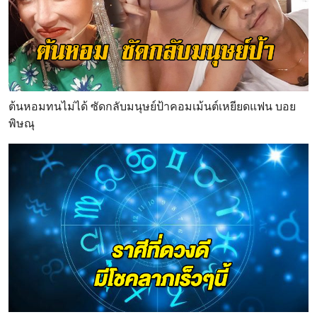
ต้นหอมทนไม่ได้ ซัดกลับมนุษย์ป้าคอมเม้นต์เหยียดแฟน บอย
พิษณุ