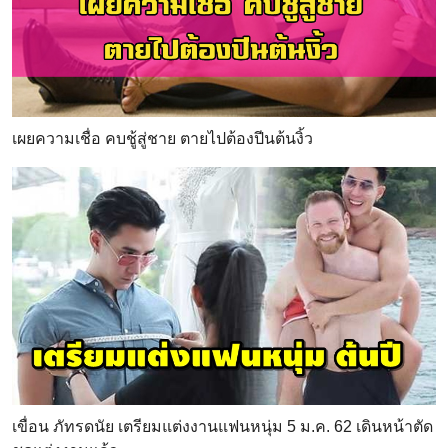
เผยความเชื่อ คบชู้สู่ชาย ตายไปต้องปีนต้นงิ้ว
เขื่อน ภัทรดนัย เตรียมแต่งงานแฟนหนุ่ม 5 ม.ค. 62 เดินหน้าตัด