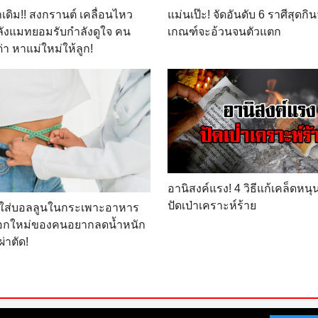
าเดิม!! สงกรานต์ เคลื่อนไหว
แม่นเป๊ะ! จัดอันดับ 6 ราศีสุดกินจ
ลังแมทยอมรับกำลังดูใจ คน
เกณฑ์จะอ้วนจนตัวแตก
่า หาแม่ใหม่ให้ลูก!
อานิสงค์แรง! 4 วิธีแก้เคล็ดหน
ปัดเป่าเคราะห์ร้าย
รใส่บอลลูนในกระเพาะอาหาร
ือกใหม่ของคนอยากลดน้ำหนัก
ผ่าตัด!