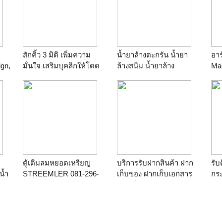
สักคิ้ว 3 มิติ เพิ่มความ
น้ำยาล้างตะกรัน น้ำยา
อาร
ign,
มั่นใจ เสริมบุคลิกให้โดด
ล้างสนิม น้ำยาล้าง
Mag
เด่น
มอเตอร์ จารบีฟูดส์เกรด
ตู้เติมลมหยอดเหรียญ
บริการรับฝากสินค้า ฝาก
รับ
น้ำ
STREEMLER 081-296-
เก็บของ ฝากเก็บเอกสาร
กร
พ่น
8646
ฝากเก็บเฟอร์นิเจอร์ ให้
และ
เช่าตู้คอนเทนเนอร์เก็บ
สินค้า โทร.089-9115286