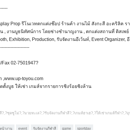
------
h Display Prop รีโนเวทตกแต่งช๊อป ร้านค้า งานไม้ สังกะสี อะคริลิ
้าน , งานบูธนิทัศน์การ โดยช่างชำนาญงาน , ตกแต่งสถานที่ ดิสเพย์
h, Exhibition, Production, รับจัดงานอีเว้นท์, Event Organizer, อี
---------------------
l/Fax 02-7501947?
th ,www.up-toyou.com
ตั้งบูธ ให้เช่า เกมส์จากรายการชิงร้อยชิงล้าน
สี
?,?
ชุดซูโม่
?,?
มวยทะเล
?,?
รับจัดงานกีฬาสี
?,?
เกมส์ฮาเฮ
?,?
ให้เช่าเกมส์กีฬา
?,?
อุ
์หน้างาน
event
รับจัดงานกีฬาสี
game
sportday