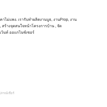
ค ราคาไม่แพง. เรารับทำผลิตงานบูธ, งานProp, งาน
 , สร้างจุดสนใจหน้าโครงการบ้าน , จัด
เว้นท์ ออเเกไนซ์เซอร์
ปกรณ์เชียร์