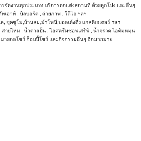
์การจัดงานทุกประเภท บริการตกแต่งสถานที่ ด้วยลูกโป่ง และอื่นๆ
ทเอาท์ , บิลบอร์ด , ถ่ายภาพ , วีดีโอ ฯลฯ
, ชุดซูโม่,บ้านลม,ม้าโพนี,บอลเด้งดึ๋ง แกลดิเอเตอร์ ฯลฯ
 สายไหม , น้ำตาลปั้น , ไอศครีมซอฟเสริฟ์ , น้ำจรวด ไอติมหมุน
ว์ มายกลโชว์ ก็อบปี้โชว์ และกิจกรรมอื่นๆ อีกมากมาย
ร