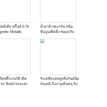
์ตมีเดีย พริ๊นท์ 0.76
น้ำยาล้างตะกรัน สนิม
netic Metallic
หินปูน/ติดตั้ง-ซ่อมปรับ
ปรุงคูลลิ่งทาวเวอร์
ติดสติ๊กเกอร์ฝ้าติด
รับเคลือบท่อคูลลิ่งกันสนิม
ะจก ฟิลม์กรองแสง
กันเคมี,รับงานเดินท่อ,รับ
งานพิมพ์อิงค์เจ็ท
ตัดเปลี่ยนท่อน้ำเย็น