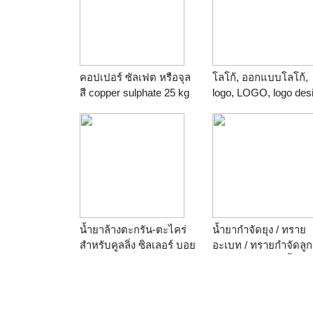
คอปเปอร์ ซัลเฟต หรือจุล
โลโก้, ออกแบบโลโก้,
สี copper sulphate 25 kg
logo, LOGO, logo des
trade mark, brand,
branding, stationery,
design ราคาถูก
น้ำยาล้างตะกรัน-ตะไคร่
น้ำยากำจัดยุง / ทราย
สำหรับคูลลิ่ง ซิลเลอร์ บอย
อะเบท / ทรายกำจัดลูก
เลอร์
/ ทรายทีมีฟอส / น้ำยา
หมอกควัน ติดต่อ 086-
519-3144