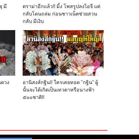
ุ มี
ดราม่าอีกแล้ว!! มิ้ง โพสรูปลงไอจี แต่
กลับโดนถล่ม ก่อนชาวเน็ตช่วยสวน
กลับ มีเงิบ
ุนดวง
อานิสงส์กฐิน!! ใครเคยทอด "กฐิน" ผู้
นั้นจะได้เกิดเป็นเทวดาหรือนางฟ้า
๕๐๐ชาติ!!